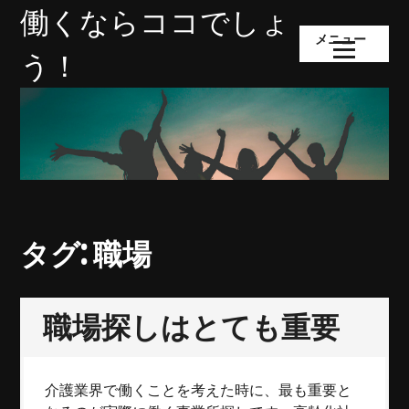
コ
働くならココでしょ
ン
メニュー
テ
う！
ン
ツ
へ
ス
キ
ッ
プ
タグ:
職場
職場探しはとても重要
介護業界で働くことを考えた時に、最も重要と